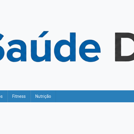
os
Fitness
Nutrição