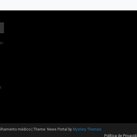
er
a
nselhamento médico
|
Theme: News Portal by
Mystery Themes
.
Política de Privaci