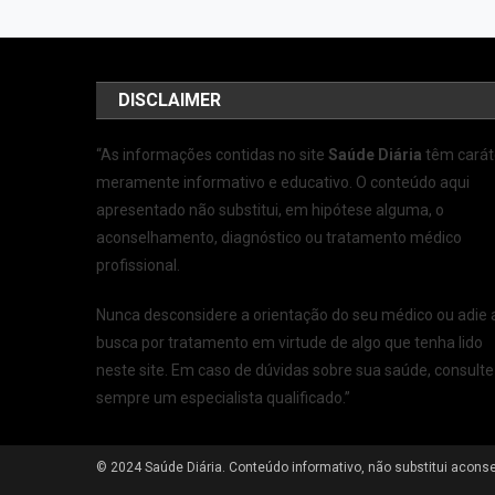
DISCLAIMER
“As informações contidas no site
Saúde Diária
têm carát
meramente informativo e educativo. O conteúdo aqui
apresentado não substitui, em hipótese alguma, o
aconselhamento, diagnóstico ou tratamento médico
profissional.
Nunca desconsidere a orientação do seu médico ou adie 
busca por tratamento em virtude de algo que tenha lido
neste site. Em caso de dúvidas sobre sua saúde, consulte
sempre um especialista qualificado.”
© 2024 Saúde Diária. Conteúdo informativo, não substitui aco